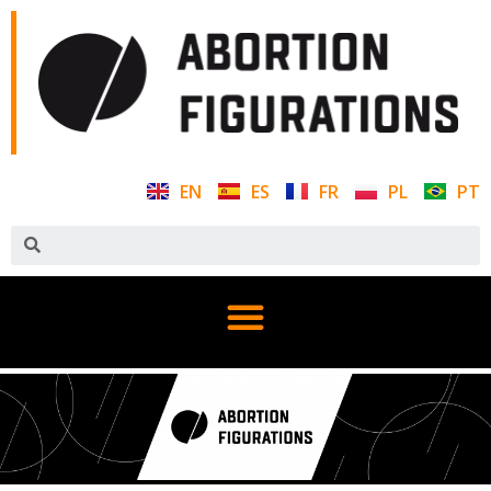
EN
ES
FR
PL
PT